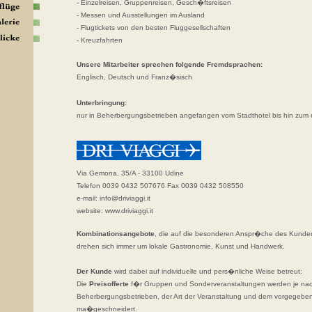
- Einzelreisen, Gruppenreisen, Gesch�ftsreisen
- Messen und Ausstellungen im Ausland
- Flugtickets von den besten Fluggesellschaften
- Kreuzfahrten
Unsere Mitarbeiter sprechen folgende Fremdsprachen:
Englisch, Deutsch und Franz�sisch
Unterbringung:
nur in Beherbergungsbetrieben angefangen vom Stadthotel bis hin zum 
Via Gemona, 35/A - 33100 Udine
Telefon 0039 0432 507676 Fax 0039 0432 508550
e-mail:
info@driviaggi.it
website:
www.driviaggi.it
Kombinationsangebote
, die auf die besonderen Anspr�che des Kunden
drehen sich immer um lokale Gastronomie, Kunst und Handwerk.
Der Kunde
wird dabei auf individuelle und pers�nliche Weise betreut:
Die
Preisofferte
f�r Gruppen und Sonderveranstaltungen werden je na
Beherbergungsbetrieben, der Art der Veranstaltung und dem vorgegeb
ma�geschneidert.