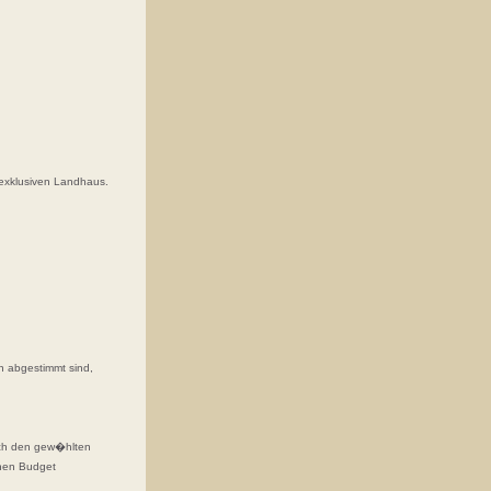
exklusiven Landhaus.
 abgestimmt sind,
ch den gew�hlten
enen Budget